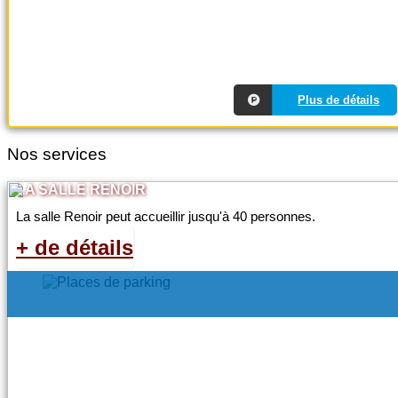
Plus de détails
Nos services
LA SALLE RENOIR
Descriptio
La salle Renoir peut accueillir jusqu'à 40 personnes.
+ de détails
Loyer mensuel : 240€ TTC
Location de parking avec un bail d’un an
reconduction.