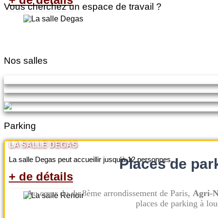
Vous cherchez un espace de travail ?
Nos salles
Parking
LA SALLE DEGAS
La salle Degas peut accueillir jusqu'à 12 personnes.
Places de par
+ de détails
Au cœur du du 8ème arrondissement de Paris,
Agri-N
places de parking à lou