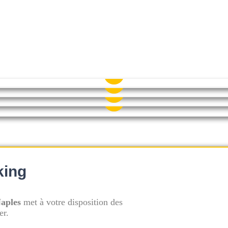
AMPHITÉÂTRE
ROOFTOP
SALLE RENOIR
SALLE DEGAS
100 personnes
Journée
1/2 journée
À partir de
480€
20 personnes
Journée
1/2 journée
Soirée
Week-e
40 personnes
Journée
1/2 journée
À partir de
300€
12 personnes
Journée
1/2 journée
À partir de
120€
king
aples
met à votre disposition des
er.