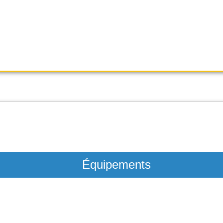
n
 renouvelable par tacite
Équipements